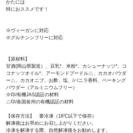
かたには
特におススメです！
※ヴィーガンに対応
※グルテンンフリーに対応
【原材料】
甘酒(岡山県製造）、豆乳*、米粉*、カシューナッツ*、コ
コナッツオイル*、アーモンドプードル△、カカオパウダ
ー△、カカオニブ、お酢、塩、/バニラ香料、ベーキング
パウダー（アルミニウムフリー）
※印/有機JAS認証の材料
△印/各国各州の有機認証の材料
【保存方法】 要冷凍（18℃以下で保存）
解凍後はお早めにお召し上がりください。
冷凍を解凍する際、自然解凍後をお勧めします。