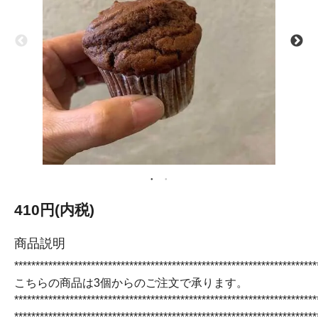
410円(内税)
商品説明
***********************************************************************
こちらの商品は3個からのご注文で承ります。
***********************************************************************
***********************************************************************